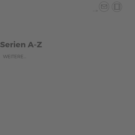
-->
Serien A-Z
WEITERE...