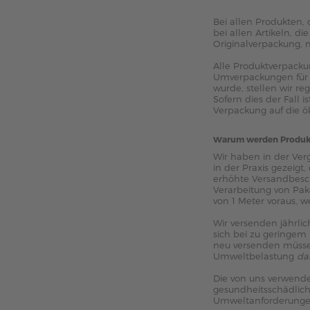
Bei allen Produkten, 
bei allen Artikeln, d
Originalverpackung, 
Alle Produktverpackun
Umverpackungen für p
wurde, stellen wir re
Sofern dies der Fall i
Verpackung auf die ö
Warum werden Produkte
Wir haben in der Ver
in der Praxis gezeigt
erhöhte Versandbesch
Verarbeitung von Pak
von 1 Meter voraus, w
Wir versenden jährli
sich bei zu geringem 
neu versenden müssen
Umweltbelastung
da
Die von uns verwende
gesundheitsschädliche
Umweltanforderunge