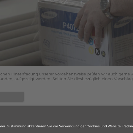
chen Hinterfragung unserer Vorgehensweise prüfen wir auch gerne Al
unden, aufgezeigt werden. Sollten Sie diesbezüglich einen Vorschlag
er
: Das Angebot unseres Web-Shops richtet sich nicht an Wiederverk
r sind, registrieren Sie sich bitte in unserem Händler-Portal
www.tone