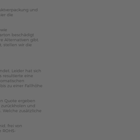
oduktverpackung und
ier die
owie
Karton beschädigt
 Alternativen gibt.
, stellen wir die
det. Leider hat sich
 resultierte eine
utomatischen
bis zu einer Fallhöhe
ten Quote ergeben
ir zurückholen und
. Welche zusätzliche
d, frei von
ie ROHS-