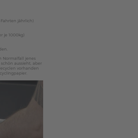
ahrten jährlich)
er je 1000kg)
den.
m Normalfall jenes
schön aussieht, aber
 recyclen vorhanden
cyclingpapier.