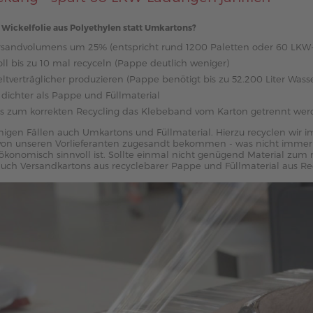
ickelfolie aus Polyethylen statt Umkartons?
rsandvolumens um 25% (entspricht rund 1200 Paletten oder 60 LKW-F
nvoll bis zu 10 mal recyceln (Pappe deutlich weniger)
weltverträglicher produzieren (Pappe benötigt bis zu 52.200 Liter Wass
nd dichter als Pappe und Füllmaterial
ss zum korrekten Recycling das Klebeband vom Karton getrennt wer
igen Fällen auch Umkartons und Füllmaterial. Hierzu recyclen wir i
r von unseren Vorlieferanten zugesandt bekommen - was nicht immer 
ökonomisch sinnvoll ist. Sollte einmal nicht genügend Material zum
auch Versandkartons aus recyclebarer Pappe und Füllmaterial aus Re