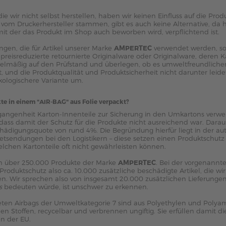
die wir nicht selbst herstellen, haben wir keinen Einfluss auf die Pr
ie vom Druckerhersteller stammen, gibt es auch keine Alternative, da h
mit der das Produkt im Shop auch beworben wird, verpflichtend ist.
gen, die für Artikel unserer Marke
AMPERTEC
verwendet werden, s
reisreduzierte retournierte Originalware oder Originalware, deren 
gelmäßig auf den Prüfstand und überlegen, ob es umweltfreundlichere
st, und die Produktqualität und Produktsicherheit nicht darunter leidet
kologischere Variante um.
 in einem "AIR-BAG" aus Folie verpackt?
gangenheit Karton-Innenteile zur Sicherung in den Umkartons verwen
, dass damit der Schutz für die Produkte nicht ausreichend war. Daraus
ädigungsquote von rund 4%. Die Begründung hierfür liegt in der a
etsendungen bei den Logistikern – diese setzen einen Produktschutz 
elchen Kartonteile oft nicht gewährleisten können.
ch über 250.000 Produkte der Marke
AMPERTEC
. Bei der vorgenann
Produktschutz also ca. 10.000 zusätzliche beschädigte Artikel, die w
. Wir sprechen also von insgesamt 20.000 zusätzlichen Lieferungen
s
bedeuten würde, ist unschwer zu erkennen.
ten Airbags der Umweltkategorie 7 sind aus Polyethylen und Polyami
n Stoffen, recycelbar und verbrennen ungiftig. Sie erfüllen damit d
n der EU.