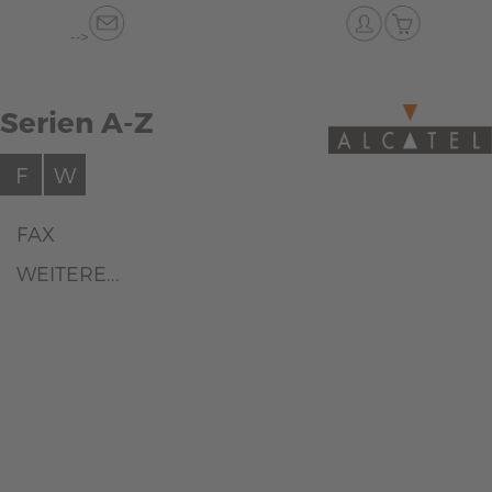
-->
Serien A-Z
F
W
FAX
WEITERE...