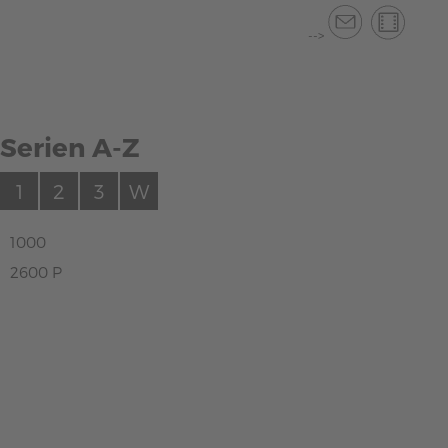
-->
Serien A-Z
1
2
3
W
1000
2600 P