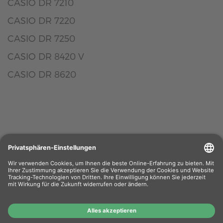
CASIO DR 7210
CASIO DR 7220
CASIO DR 7250
CASIO DR 8420 V
CASIO DR 8620
Wiederverkäufer
: Das Angebot unseres Web-
Shops richtet sich nicht an Wiederverkäufer.