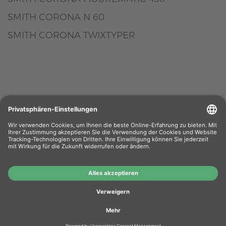
SMITH CORONA N 60
SMITH CORONA TWIXTYPER
Wiederverkäufer
: Das Angebot unseres Web-
Shops richtet sich nicht an Wiederverkäufer.
Wenn Sie Wiederverkäufer sind, registrieren Sie
sich bitte in unserem Händler-Portal
www.tonerhersteller.de
Wer wir sind?
AGB
Übersicht Hersteller
Zahlung