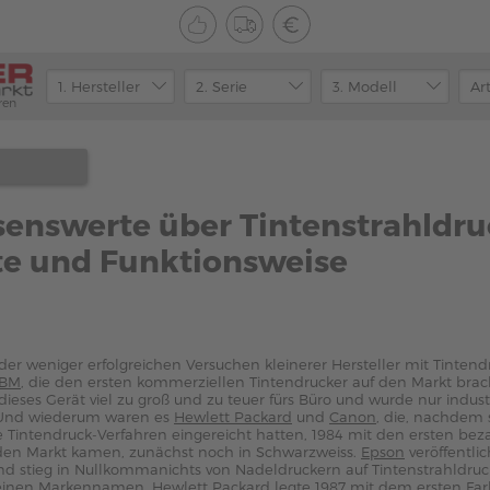
ren
senswerte über Tintenstrahldru
te und Funktionsweise
er weniger erfolgreichen Versuchen kleinerer Hersteller mit Tintendr
IBM
, die den ersten kommerziellen Tintendrucker auf den Markt bra
ieses Gerät viel zu groß und zu teuer fürs Büro und wurde nur indust
 Und wiederum waren es
Hewlett Packard
und
Canon
, die, nachdem s
te Tintendruck-Verfahren eingereicht hatten, 1984 mit den ersten bez
 den Markt kamen, zunächst noch in Schwarzweiss.
Epson
veröffentli
und stieg in Nullkommanichts von Nadeldruckern auf Tintenstrahldru
r einen Markennamen. Hewlett Packard legte 1987 mit dem ersten Far