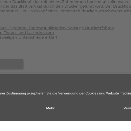
t einen Druckkopf, der mit einem Zahnriemen horizontal zeilenweise 
uf der das Blatt vertikal durch den Drucker geführt wird. Der Druckko
ntentanks. Ein Druckkopf eines Tintenstrahldruckers verschmutzt sch
tinte, Typenrad, Thermosublimation: Sonstige Druckverfahren
on Tinten- und Laserdruckern
jeweiligen Unterschiede erklärt
er
: Das Angebot unseres Web-Shops richtet sich nicht an Wiederverk
r sind, registrieren Sie sich bitte in unserem Händler-Portal
www.tone
Versand
Warenrücksendung
Vorteile
Hausmarken-Garan
GUT
ZEICHNET
.org
1.424 Bewertungen
Hinweise
Soziales Engagement
Re-Life Box
FAQ
Batteriegesetz
Coo