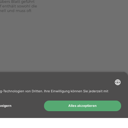
übers Blatt geführt
pf enthält sowohl die
nell und muss oft
äufer. Wenn Sie
rhersteller.de
tie
Widerrufsbelehrung
Datenschutz
Kontakt
3.93
/ 5.00
kie Einstellungen
Vertrag widerrufen