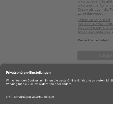
widerspiegelt: Es gib
wird und die Rolle, a
Düsen als auch die Ti
gereinigt werden.
Laserdrucker erklärt
Gel, LED, Nadel, Fest
Vor- und Nachteile v
Toner und Tinte: Die 
Zurück zum Index
Zurück
Wiederverkäuf
Wiederverkäufe
Wer wir sind?
AGB
Übersicht Hersteller
Zahlung
AUSGE
Impressum
Gutscheinbedingungen