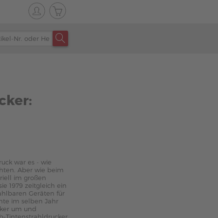
cker:
uck war es - wie
chten. Aber wie beim
riell im großen
ie 1979 zeitgleich ein
ahlbaren Geräten für
chte im selben Jahr
cker um und
b-Tintenstrahldrucker