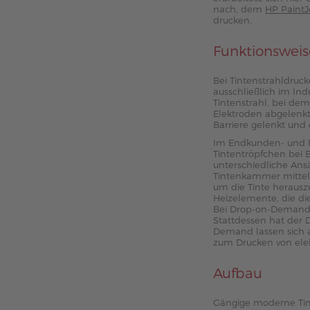
nach, dem
HP PaintJ
drucken.
Funktionsweis
Bei Tintenstrahldrucke
ausschließlich im In
Tintenstrahl, bei dem
Elektroden abgelenkt
Barriere gelenkt und 
Im Endkunden- und B
Tintentröpfchen bei 
unterschiedliche Ans
Tintenkammer mittels 
um die Tinte herausz
Heizelemente, die d
Bei Drop-on-Demand w
Stattdessen hat der D
Demand lassen sich a
zum Drucken von elek
Aufbau
Gängige moderne Tint