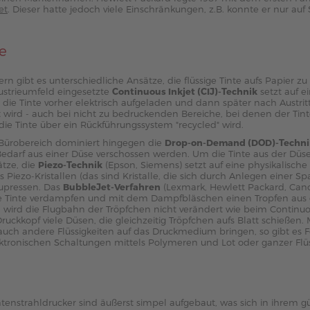
et
. Dieser hatte jedoch viele Einschränkungen, z.B. konnte er nur auf
e
rn gibt es unterschiedliche Ansätze, die flüssige Tinte aufs Papier zu
dustrieumfeld eingesetzte
Continuous Inkjet (CIJ)-Technik
setzt auf e
 die Tinte vorher elektrisch aufgeladen und dann später nach Austrit
 wird - auch bei nicht zu bedruckenden Bereiche, bei denen der Tin
die Tinte über ein Rückführungssystem "recycled" wird.
ürobereich dominiert hingegen die
Drop-on-Demand (DOD)-Techni
Bedarf aus einer Düse verschossen werden. Um die Tinte aus der Düse
ätze, die
Piezo-Technik
(Epson, Siemens) setzt auf eine physikalisch
Piezo-Kristallen (das sind Kristalle, die sich durch Anlegen einer S
upressen. Das
BubbleJet-Verfahren
(Lexmark, Hewlett Packard, Can
ie Tinte verdampfen und mit dem Dampfbläschen einen Tropfen aus 
ird die Flugbahn der Tröpfchen nicht verändert wie beim Continuou
ruckkopf viele Düsen, die gleichzeitig Tröpfchen aufs Blatt schießen. 
uch andere Flüssigkeiten auf das Druckmedium bringen, so gibt es 
tronischen Schaltungen mittels Polymeren und Lot oder ganzer Flüssi
enstrahldrucker sind äußerst simpel aufgebaut, was sich in ihrem gü