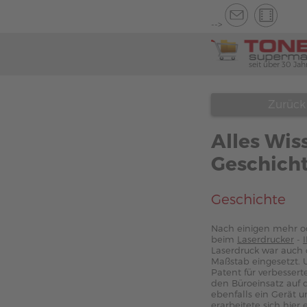
-->
seit über 30 Jah
Zurück
Alles Wis
Geschich
Geschichte
Nach einigen mehr od
beim
Laserdrucker
-
Laserdruck war auch d
Maßstab eingesetzt.
Patent für verbesser
den Büroeinsatz auf
ebenfalls ein Gerät 
erarbeitete sich hie