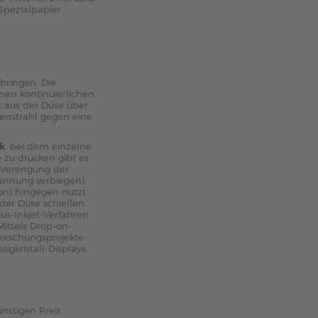
 Spezialpapier
 bringen. Die
inen kontinuierlichen
t aus der Düse über
tenstrahl gegen eine
k
, bei dem einzelne
 zu drücken gibt es
e Verengung der
pannung verbiegen),
on) hingegen nutzt
der Düse schießen.
s-Inkjet-Verfahren.
Mittels Drop-on-
Forschungsprojekte
gkristall-Displays.
nstigen Preis