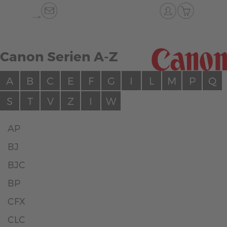
-->
Canon Serien A-Z
A
B
C
E
F
G
I
L
M
P
Q
S
T
V
Z
I
W
AP
BJ
BJC
BP
CFX
CLC