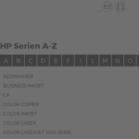
-->
HP Serien A-Z
A
B
C
D
E
F
I
L
M
N
O
ADDMASTER
BUSINESS INKJET
CP
COLOR COPIER
COLOR INKJET
COLOR LASER
COLOR LASERJET 1000 SERIE