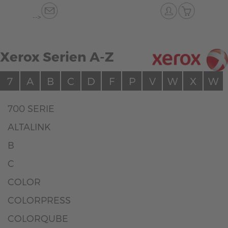
-->
Xerox Serien A-Z
7
A
B
C
D
F
P
V
W
X
W
700 SERIE
ALTALINK
B
C
COLOR
COLORPRESS
COLORQUBE