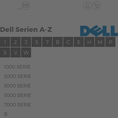
-->
Dell Serien A-Z
1
2
3
5
7
B
C
E
H
M
P
S
V
W
1000 SERIE
2000 SERIE
3000 SERIE
5000 SERIE
7000 SERIE
B