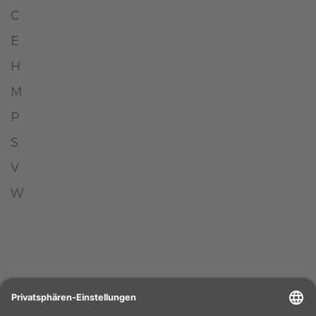
C
E
H
M
P
S
V
W